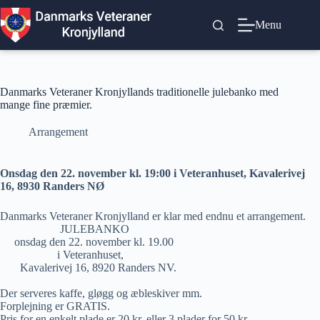
Fortsæt
til
Menu
indhold
Danmarks Veteraner Kronjyllands traditionelle julebanko med
mange fine præmier.
Arrangement
Onsdag den 22. november kl. 19:00 i Veteranhuset, Kavalerivej
16, 8930 Randers NØ
Danmarks Veteraner Kronjylland er klar med endnu et arrangement.
JULEBANKO
onsdag den 22. november kl. 19.00
i Veteranhuset,
Kavalerivej 16, 8920 Randers NV.
Der serveres kaffe, gløgg og æbleskiver mm.
Forplejning er GRATIS.
Pris for en enkelt plade er 20 kr. eller 3 plader for 50 kr.