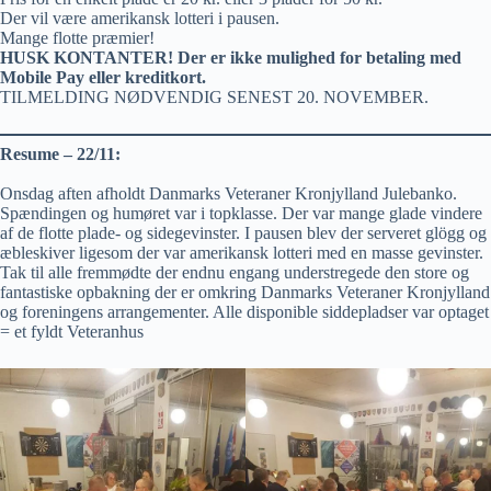
Der vil være amerikansk lotteri i pausen.
Mange flotte præmier!
HUSK KONTANTER! Der er ikke mulighed for betaling med
Mobile Pay eller kreditkort.
TILMELDING NØDVENDIG SENEST 20. NOVEMBER.
Resume – 22/11:
Onsdag aften afholdt Danmarks Veteraner Kronjylland Julebanko.
Spændingen og humøret var i topklasse. Der var mange glade vindere
af de flotte plade- og sidegevinster. I pausen blev der serveret glögg og
æbleskiver ligesom der var amerikansk lotteri med en masse gevinster.
Tak til alle fremmødte der endnu engang understregede den store og
fantastiske opbakning der er omkring Danmarks Veteraner Kronjylland
og foreningens arrangementer. Alle disponible siddepladser var optaget
= et fyldt Veteranhus