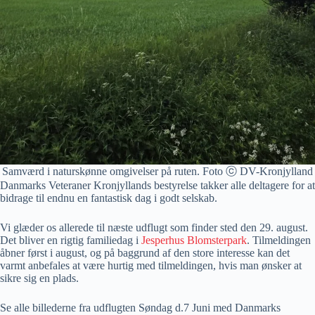
Samværd i naturskønne omgivelser på ruten. Foto ⓒ DV-Kronjylland
Danmarks Veteraner Kronjyllands bestyrelse takker alle deltagere for at
bidrage til endnu en fantastisk dag i godt selskab.
Vi glæder os allerede til næste udflugt som finder sted den 29. august.
Det bliver en rigtig familiedag i
Jesperhus Blomsterpark
. Tilmeldingen
åbner først i august, og på baggrund af den store interesse kan det
varmt anbefales at være hurtig med tilmeldingen, hvis man ønsker at
sikre sig en plads.
Se alle billederne fra udflugten Søndag d.7 Juni med Danmarks