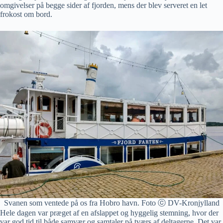
omgivelser på begge sider af fjorden, mens der blev serveret en let
frokost om bord.
Svanen som ventede på os fra Hobro havn. Foto ⓒ DV-Kronjylland
Hele dagen var præget af en afslappet og hyggelig stemning, hvor der
var god tid til både samvær og samtaler på tværs af deltagerne. Det var