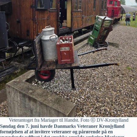
Veterantoget fra Mariager til Handst. Foto ⓒ DV-Kronjylland
Søndag den 7. juni havde Danmarks Veteraner Kronjylland
fornøjelsen af at invitere veteraner og pårørende på en