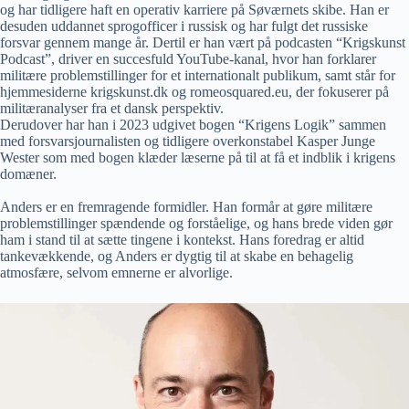
og har tidligere haft en operativ karriere på Søværnets skibe. Han er
desuden uddannet sprogofficer i russisk og har fulgt det russiske
forsvar gennem mange år. Dertil er han vært på podcasten “Krigskunst
Podcast”, driver en succesfuld YouTube-kanal, hvor han forklarer
militære problemstillinger for et internationalt publikum, samt står for
hjemmesiderne krigskunst.dk og romeosquared.eu, der fokuserer på
militæranalyser fra et dansk perspektiv.
Derudover har han i 2023 udgivet bogen “Krigens Logik” sammen
med forsvarsjournalisten og tidligere overkonstabel Kasper Junge
Wester som med bogen klæder læserne på til at få et indblik i krigens
domæner.
Anders er en fremragende formidler. Han formår at gøre militære
problemstillinger spændende og forståelige, og hans brede viden gør
ham i stand til at sætte tingene i kontekst. Hans foredrag er altid
tankevækkende, og Anders er dygtig til at skabe en behagelig
atmosfære, selvom emnerne er alvorlige.