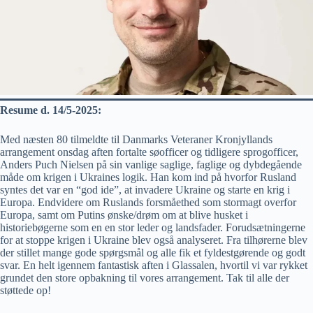
Resume d. 14/5-2025:
Med næsten 80 tilmeldte til Danmarks Veteraner Kronjyllands
arrangement onsdag aften fortalte søofficer og tidligere sprogofficer,
Anders Puch Nielsen på sin vanlige saglige, faglige og dybdegående
måde om krigen i Ukraines logik. Han kom ind på hvorfor Rusland
syntes det var en “god ide”, at invadere Ukraine og starte en krig i
Europa. Endvidere om Ruslands forsmåethed som stormagt overfor
Europa, samt om Putins ønske/drøm om at blive husket i
historiebøgerne som en en stor leder og landsfader. Forudsætningerne
for at stoppe krigen i Ukraine blev også analyseret. Fra tilhørerne blev
der stillet mange gode spørgsmål og alle fik et fyldestgørende og godt
svar. En helt igennem fantastisk aften i Glassalen, hvortil vi var rykket
grundet den store opbakning til vores arrangement. Tak til alle der
støttede op!