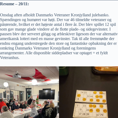
Resume – 20/11:
Onsdag aften afholdt Danmarks Veteraner Kronjylland julebanko.
Spændingen og humøret var højt. Der var 46 tilmeldte veteraner og
pårørende, hvilket er det højeste antal i flere år. Der blev spillet 12 spil
som gav mange glade vindere af de flotte plade- og sidegevinster. I
pausen blev der serveret glögg og æbleskiver ligesom der var alternativ
amerikansk lotteri med en masse gevinster. Tak til alle fremmødte der
endnu engang understregede den store og fantastiske opbakning der er
omkring Danmarks Veteraner Kronjylland og foreningens
arrangementer. Alle disponible siddepladser var optaget = et fyldt
Veteranhus.