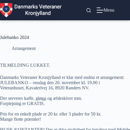
Fortsæt
til
Menu
indhold
Julebanko 2024
Arrangement
TILMELDING LUKKET.
Danmarks Veteraner Kronjylland er klar med endnu et arrangement:
JULEBANKO – onsdag den 20. november kl. 19.00 i
Veteranhuset, Kavalerivej 16, 8920 Randers NV.
Der serveres kaffe, gløgg og æbleskiver mm.
Forplejning er GRATIS.
Pris for en enkelt plade er 20 kr. eller 3 plader for 50 kr.
Mange flotte præmier!
HUSK KONTANTER! Der er ikke mulighed for betaling med Mobile