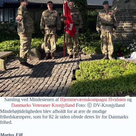
Samling ved Mindestenen af
Hjemmeværnskompagni Hvidsten
og
Danmarks Veteraner Kronjylland
Foto: ⓒ DV-Kronjylland
Mindehøjtideligheden blev afholdt for at ære de modige
frihedskæmpere, som for 82 år siden ofrede deres liv for Danmarks
frihed.
Marius Fiil