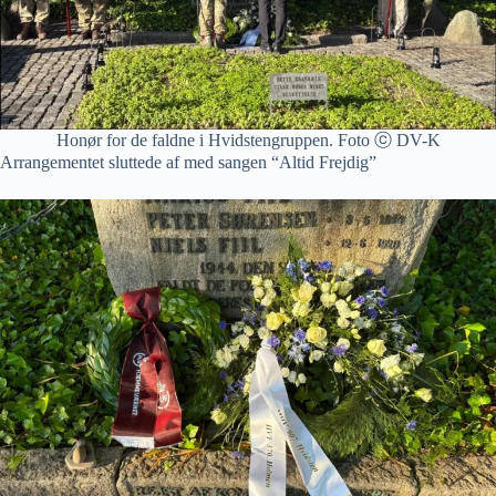
Honør for de faldne i Hvidstengruppen. Foto ⓒ DV-K
Arrangementet sluttede af med sangen “Altid Frejdig”