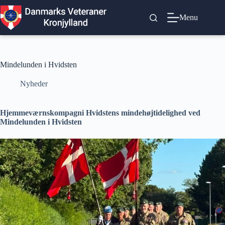
Fortsæt
til
Menu
indhold
Mindelunden i Hvidsten
Nyheder
Hjemmeværnskompagni Hvidstens mindehøjtidelighed ved
Mindelunden i Hvidsten