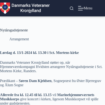
Fortsæt
til
Menu
indhold
Nytårsgudstjeneste
Arrangement
Lørdag d. 13/1-2024 kl. 13.30 i Sct. Mortens kirke
Danmarks Veteraner Kronjylland støtter op, når
Hjemmeværnkompagni Hvidsten arrangerer Nytårsgudstjeneste i Sct.
Mortens Kirke, Randers.
Prædikant –
Søren Dam Kjeldsen
, Sognepræst fra Øster Bjerregrav
og Ålum Sogne
Allerede fra kl. 12.45 til kl. 13.15
vil
Marinehjemmeværnets
Musikkorps
give koncert i kirken, ligesom Musikkorpset vil spille
under gudstjenesten.